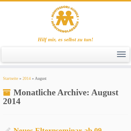
Hilf mir, es selbst zu tun!
Zum
Inhalt
Startseite
»
2014
»
August
springen
Monatliche Archive:
August
2014
Neues Elternseminar ab 09.