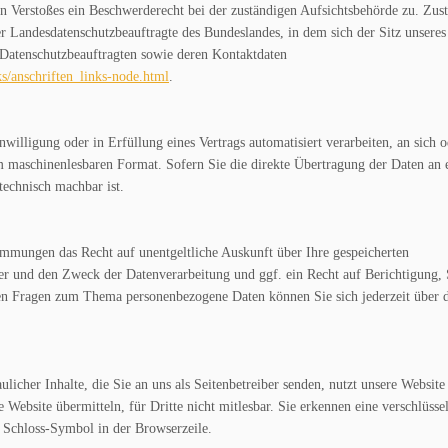
hen Verstoßes ein Beschwerderecht bei der zuständigen Aufsichtsbehörde zu. Zus
er Landesdatenschutzbeauftragte des Bundeslandes, in dem sich der Sitz unseres
r Datenschutzbeauftragten sowie deren Kontaktdaten
s/anschriften_links-node.html
.
nwilligung oder in Erfüllung eines Vertrags automatisiert verarbeiten, an sich 
nem maschinenlesbaren Format. Sofern Sie die direkte Übertragung der Daten an 
technisch machbar ist.
immungen das Recht auf unentgeltliche Auskunft über Ihre gespeicherten
r und den Zweck der Datenverarbeitung und ggf. ein Recht auf Berichtigung,
en Fragen zum Thema personenbezogene Daten können Sie sich jederzeit über 
icher Inhalte, die Sie an uns als Seitenbetreiber senden, nutzt unsere Websit
Website übermitteln, für Dritte nicht mitlesbar. Sie erkennen eine verschlüssel
m Schloss-Symbol in der Browserzeile.