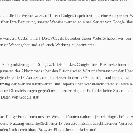
eien, die Ihr Webbrowser auf Ihrem Endgerät speichert und eine Analyse der W
 über Ihre Benutzung unserer Website werden an einen Server von Google über
 von Art. 6 Abs. 1 lit. f DSGVO. Als Betreiber dieser Website haben wir ein
m unser Webangebot und ggf. auch Werbung zu optimieren.
-Anonymisierung ein. Sie gewährleistet, dass Google Ihre IP-Adresse innerhal
agsstaaten des Abkommens über den Europäischen Wirtschaftsraum vor der Übe
e die volle IP-Adresse an einen Server in den USA überträgt und dort kürzt. 
tzung der Website auszuwerten, um Reports über Websiteaktivitäten zu erstell
ndene Dienstleistungen gegenüber uns zu erbringen. Es findet keine Zusammen
 Daten von Google statt.
ar. Einige Funktionen unserer Website könnten dadurch jedoch eingeschränkt 
site-Nutzung einschließlich Ihrer IP-Adresse mitsamt anschließender Verarbe
enden Link erreichbare Browser-Plugin herunterladen und