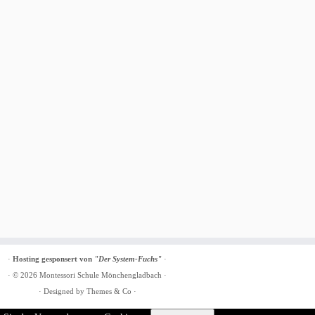
·
Hosting gesponsert von
"Der System-Fuchs"
·
· © 2026
Montessori Schule Mönchengladbach
·
· Designed by
Themes & Co
·