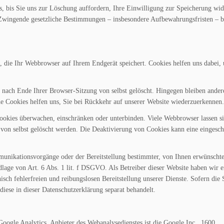
s, bis Sie uns zur Löschung auffordern, Ihre Einwilligung zur Speicherung wid
 Zwingende gesetzliche Bestimmungen – insbesondere Aufbewahrungsfristen – b
, die Ihr Webbrowser auf Ihrem Endgerät speichert. Cookies helfen uns dabei, 
 nach Ende Ihrer Browser-Sitzung von selbst gelöscht. Hingegen bleiben ander
che Cookies helfen uns, Sie bei Rückkehr auf unserer Website wiederzuerkennen.
kies überwachen, einschränken oder unterbinden. Viele Webbrowser lassen si
von selbst gelöscht werden. Die Deaktivierung von Cookies kann eine eingesch
unikationsvorgänge oder der Bereitstellung bestimmter, von Ihnen erwünscht
lage von Art. 6 Abs. 1 lit. f DSGVO. Als Betreiber dieser Website haben wir e
isch fehlerfreien und reibungslosen Bereitstellung unserer Dienste. Sofern die
diese in dieser Datenschutzerklärung separat behandelt.
ogle Analytics. Anbieter des Webanalysedienstes ist die Google Inc., 1600