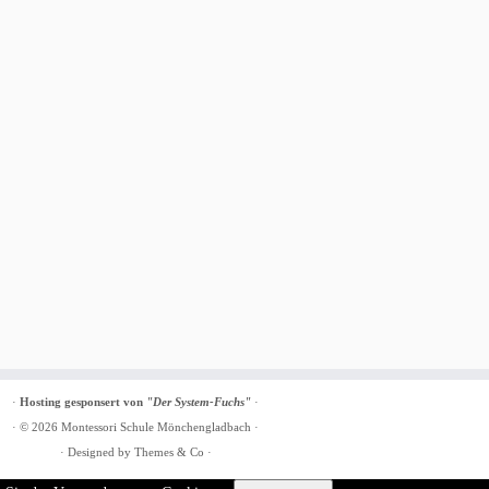
·
Hosting gesponsert von
"Der System-Fuchs"
·
· © 2026
Montessori Schule Mönchengladbach
·
· Designed by
Themes & Co
·