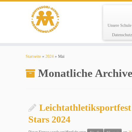
Unsere Schul
Datenschutz
Zum
Inhalt
Startseite
»
2024
»
Mai
springen
Monatliche Archiv
Leichtathletiksportfe
Stars 2024
Dieser Eintrag wurde veröffentlicht unter
am
26