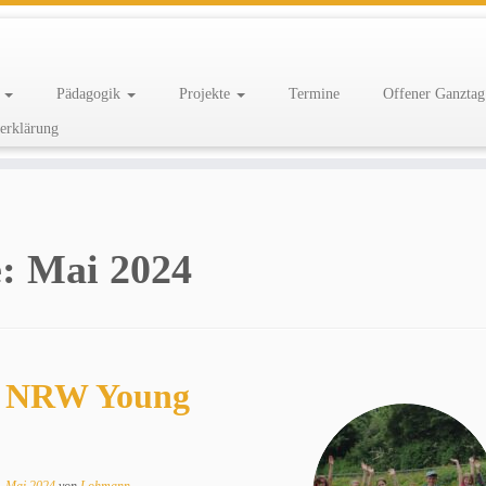
e
Pädagogik
Projekte
Termine
Offener Ganzta
erklärung
e:
Mai 2024
st NRW Young
. Mai 2024
von
Lohmann