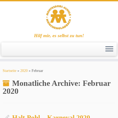
Hilf mir, es selbst zu tun!
Zum
Inhalt
Startseite
»
2020
»
Februar
springen
Monatliche Archive:
Februar
2020
Halt Pohl – Karneval 2020