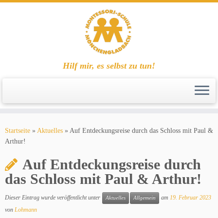
Hilf mir, es selbst zu tun!
Zum
Inhalt
Startseite
»
Aktuelles
»
Auf Entdeckungsreise durch das Schloss mit Paul &
springen
Arthur!
Auf Entdeckungsreise durch
das Schloss mit Paul & Arthur!
Dieser Eintrag wurde veröffentlicht unter
am
19. Februar 2023
Aktuelles
Allgemein
von
Lohmann