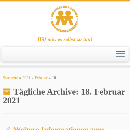
Hilf mir, es selbst zu tun!
Zum
Inhalt
Startseite
»
2021
»
Februar
»
18
springen
Tägliche Archive:
18. Februar
2021
Weitere Informationen zum